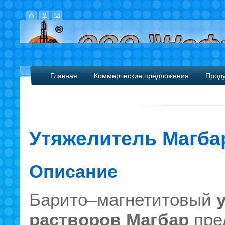
Главная
Коммерческие предложения
Прод
Утяжелитель Магба
Описание
Барито–магнетитовый
растворов
Магбар
пре